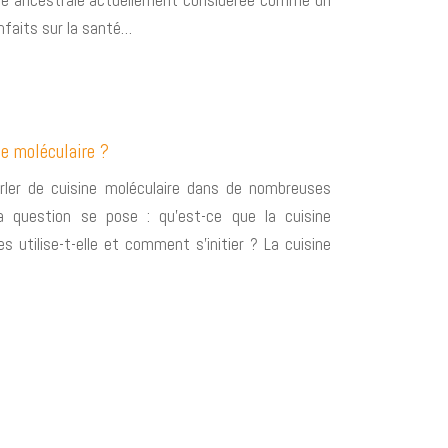
nte ancestrale actuellement considérée comme un
nfaits sur la santé…
ne moléculaire ?
rler de cuisine moléculaire dans de nombreuses
a question se pose : qu’est-ce que la cuisine
s utilise-t-elle et comment s’initier ? La cuisine