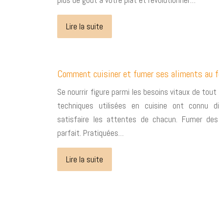
plus de goût à votre plat et révolutionner…
Lire la suite
Comment cuisiner et fumer ses aliments au f
Se nourrir figure parmi les besoins vitaux de tout 
techniques utilisées en cuisine ont connu di
satisfaire les attentes de chacun. Fumer de
parfait. Pratiquées…
Lire la suite