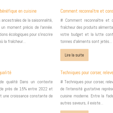
bénéfique en cuisine
Comment reconnaître et conse
 ancestrales de la saisonnalité,
# Comment reconnaître et co
à un moment précis de l’année.
fraîcheur des produits aliment
ons écologiques pour s’inscrire
votre budget et la lutte cont
ù la fraîcheur…
tonnes d’aliments sont jetés…
Lire la suite
ualité
Techniques pour corser, relev
de qualité Dans un contexte
# Techniques pour corser, rele
é de près de 15% entre 2022 et
de l’intensité gustative repré
ît une croissance constante de
cuisine moderne. Entre la fad
autres saveurs, il existe…