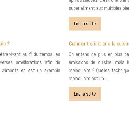
aphrodisiaques. C’est une pla
super aliment aux multiples bie
Lire la suite
oin ?
Comment s’initier à la cuisi
être vivant. Au fil du temps, les
On entend de plus en plus pa
verses améliorations afin de
émissions de cuisine, mais l
s aliments en est un exemple
moléculaire ? Quelles technique
moléculaire est un…
Lire la suite