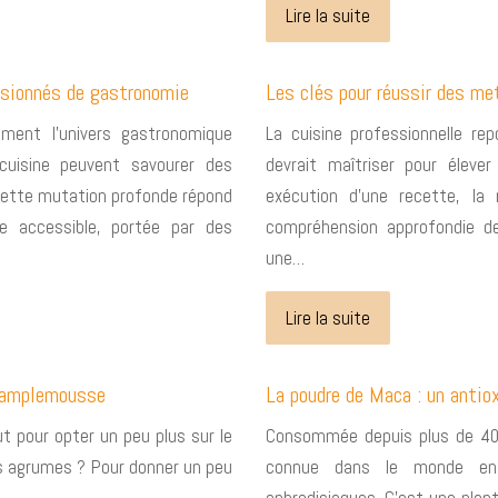
Lire la suite
assionnés de gastronomie
Les clés pour réussir des me
ement l’univers gastronomique
La cuisine professionnelle r
cuisine peuvent savourer des
devrait maîtriser pour élever
 Cette mutation profonde répond
exécution d’une recette, la 
e accessible, portée par des
compréhension approfondie de
une…
Lire la suite
e pamplemousse
La poudre de Maca : un antio
t pour opter un peu plus sur le
Consommée depuis plus de 400
les agrumes ? Pour donner un peu
connue dans le monde enti